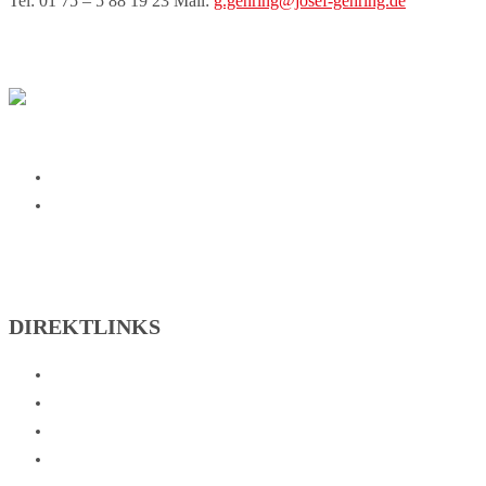
Tel: 01 75 – 5 88 19 23 Mail:
g.gehring@josef-gehring.de
SG Johannesberg on Facebook
SG Johannesberg on Instagram
DIREKTLINKS
Abteilungen
Verein
Sportzentrum
Kontakt