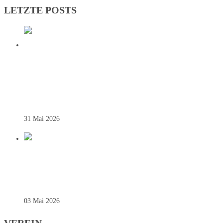
LETZTE POSTS
DEUTSCHER VIZEMEISTER! SG
JOHANNESBERG KRÖNT HISTORISCHE
BUNDESLIGA-SAISON
31 Mai 2026
REGIONALLIGA – SAINTS SIEGEN
SOUVERÄN ZUM AUFTAKT
03 Mai 2026