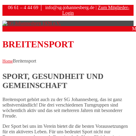
06 61 – 4 44 69
│
info@sg-johannesberg.de |
Zum Mitglieder-
Login
M
BREITENSPORT
Breitensport
Home
SPORT, GESUNDHEIT UND
GEMEINSCHAFT
Breitensport gehört auch zu der SG Johannesberg, das ist ganz
selbstverständlich! Die drei verschiedenen Turngruppen sind
wöchentlich aktiv und das seit mehreren Jahren mit besonderer
Freude.
Der Sport bei uns im Verein bietet dir die besten Voraussetzungen
für ein aktiveres Leben. Für uns bedeutet Sport nicht nur