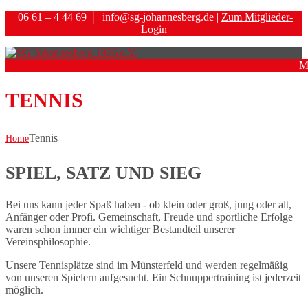
06 61 – 4 44 69
│
info@sg-johannesberg.de |
Zum Mitglieder-
Login
M
TENNIS
Tennis
Home
SPIEL, SATZ UND SIEG
Bei uns kann jeder Spaß haben - ob klein oder groß, jung oder alt,
Anfänger oder Profi. Gemeinschaft, Freude und sportliche Erfolge
waren schon immer ein wichtiger Bestandteil unserer
Vereinsphilosophie.
Unsere Tennisplätze sind im Münsterfeld und werden regelmäßig
von unseren Spielern aufgesucht. Ein Schnuppertraining ist jederzeit
möglich.