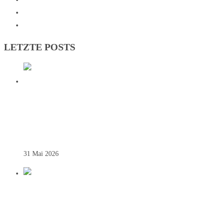
Sportzentrum
Kontakt
LETZTE POSTS
DEUTSCHER VIZEMEISTER! SG
JOHANNESBERG KRÖNT HISTORISCHE
BUNDESLIGA-SAISON
31 Mai 2026
REGIONALLIGA – SAINTS SIEGEN
SOUVERÄN ZUM AUFTAKT