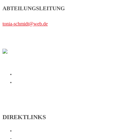
ABTEILUNGSLEITUNG
tonia-schmidt@web.de
SG Johannesberg on Facebook
SG Johannesberg on Instagram
DIREKTLINKS
Abteilungen
Verein