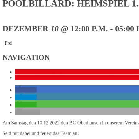
POOLBILLARD: HEIMSPIEL 
DEZEMBER
10
@ 12:00 P.M. - 05:00 
|
Frei
NAVIGATION
«
Tischtennis: Kreisklasse Gr. Süd SG Johannesberg 1926 II v
Poolbillard: Heimspiel 1. Bundesliga gegen den 1. PBC Hürth
teilen
teilen
teilen
E-Mail
Am Samstag den 10.12.2022 den BC Oberhausen in unserem Verein
Seid mit dabei und feuert das Team an!