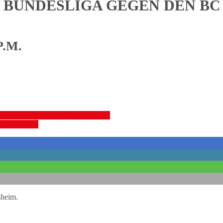
1. BUNDESLIGA GEGEN DEN B
P.M.
s. TSV Weyhers-Ebersberg 1920 III
-Berrenrath
»
sheim.