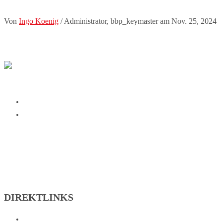
Von
Ingo Koenig
/ Administrator, bbp_keymaster
am Nov. 25, 2024
SG Johannesberg on Facebook
SG Johannesberg on Instagram
DIREKTLINKS
Abteilungen