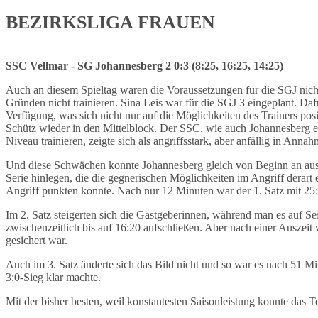
BEZIRKSLIGA FRAUEN
SSC Vellmar - SG Johannesberg 2 0:3 (8:25, 16:25, 14:25)
Auch an diesem Spieltag waren die Voraussetzungen für die SGJ nicht
Gründen nicht trainieren. Sina Leis war für die SGJ 3 eingeplant. Dafü
Verfügung, was sich nicht nur auf die Möglichkeiten des Trainers posit
Schütz wieder in den Mittelblock. Der SSC, wie auch Johannesberg e
Niveau trainieren, zeigte sich als angriffsstark, aber anfällig in Anna
Und diese Schwächen konnte Johannesberg gleich von Beginn an ausn
Serie hinlegen, die die gegnerischen Möglichkeiten im Angriff derar
Angriff punkten konnte. Nach nur 12 Minuten war der 1. Satz mit 25:
Im 2. Satz steigerten sich die Gastgeberinnen, während man es auf S
zwischenzeitlich bis auf 16:20 aufschließen. Aber nach einer Auszeit 
gesichert war.
Auch im 3. Satz änderte sich das Bild nicht und so war es nach 51 M
3:0-Sieg klar machte.
Mit der bisher besten, weil konstantesten Saisonleistung konnte das 