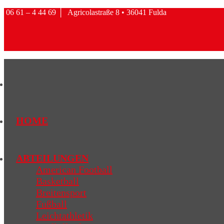
06 61 – 4 44 69
│
Agricolastraße 8 • 36041 Fulda
HOME
ABTEILUNGEN
American Football
Basketball
Breitensport
Fußball
Leichtathletik