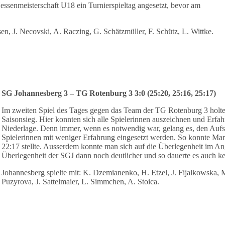
senmeisterschaft U18 ein Turnierspieltag angesetzt, bevor am
en, J. Necovski, A. Raczing, G. Schätzmüller, F. Schütz, L. Wittke.
SG Johannesberg 3 – TG Rotenburg 3 3:0 (25:20, 25:16, 25:17)
Im zweiten Spiel des Tages gegen das Team der TG Rotenburg 3 holte 
Saisonsieg. Hier konnten sich alle Spielerinnen auszeichnen und Erfa
Niederlage. Denn immer, wenn es notwendig war, gelang es, den Aufs
Spielerinnen mit weniger Erfahrung eingesetzt werden. So konnte Mara
22:17 stellte. Ausserdem konnte man sich auf die Überlegenheit im An
Überlegenheit der SGJ dann noch deutlicher und so dauerte es auch ke
Johannesberg spielte mit: K. Dzemianenko, H. Etzel, J. Fijalkowska, 
Puzyrova, J. Sattelmaier, L. Simmchen, A. Stoica.