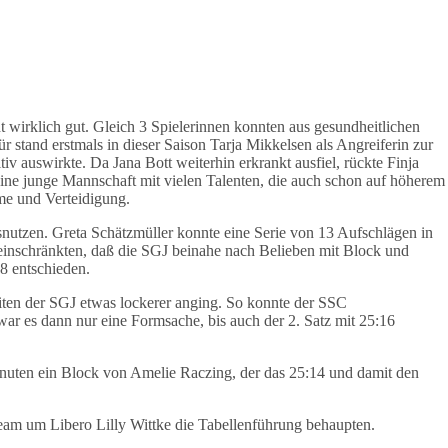
 wirklich gut. Gleich 3 Spielerinnen konnten aus gesundheitlichen
r stand erstmals in dieser Saison Tarja Mikkelsen als Angreiferin zur
iv auswirkte. Da Jana Bott weiterhin erkrankt ausfiel, rückte Finja
ine junge Mannschaft mit vielen Talenten, die auch schon auf höherem
hme und Verteidigung.
utzen. Greta Schätzmüller konnte eine Serie von 13 Aufschlägen in
t einschränkten, daß die SGJ beinahe nach Belieben mit Block und
8 entschieden.
eiten der SGJ etwas lockerer anging. So konnte der SSC
war es dann nur eine Formsache, bis auch der 2. Satz mit 25:16
inuten ein Block von Amelie Raczing, der das 25:14 und damit den
Team um Libero Lilly Wittke die Tabellenführung behaupten.