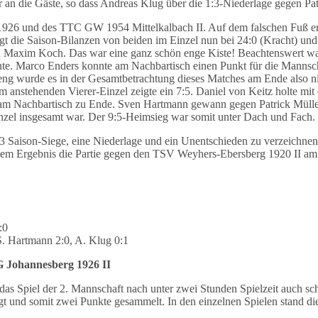
er an die Gäste, so dass Andreas Klug über die 1:3-Niederlage gegen Pa
rg 1926 und des TTC GW 1954 Mittelkalbach II. Auf dem falschen Fuß 
iegt die Saison-Bilanzen von beiden im Einzel nun bei 24:0 (Kracht) u
n Maxim Koch. Das war eine ganz schön enge Kiste! Beachtenswert war
chte. Marco Enders konnte am Nachbartisch einen Punkt für die Mannsch
eng wurde es in der Gesamtbetrachtung dieses Matches am Ende also ni
m anstehenden Vierer-Einzel zeigte ein 7:5. Daniel von Keitz holte mit
tie am Nachbartisch zu Ende. Sven Hartmann gewann gegen Patrick Müll
inzel insgesamt war. Der 9:5-Heimsieg war somit unter Dach und Fach.
3 Saison-Siege, eine Niederlage und ein Unentschieden zu verzeichne
m Ergebnis die Partie gegen den TSV Weyhers-Ebersberg 1920 II am 23
:0
 S. Hartmann 2:0, A. Klug 0:1
SG Johannesberg 1926 II
s Spiel der 2. Mannschaft nach unter zwei Stunden Spielzeit auch scho
gt und somit zwei Punkte gesammelt. In den einzelnen Spielen stand di