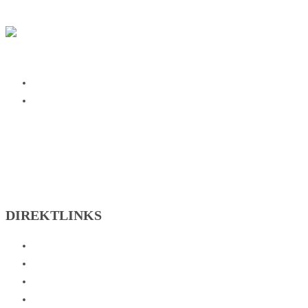
SG Johannesberg on Facebook
SG Johannesberg on Instagram
DIREKTLINKS
Abteilungen
Verein
Sportzentrum
Kontakt