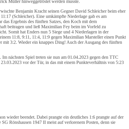
trick Müller hinweggetröstet werden musste.
erwischte Benjamin Kracht seinen Gegner David Schleicher beim eher
nd 11:17 (Schleicher). Eine umkämpfte Niederlage gab es am
 das Ergebnis des fünften Satzes, den Koch mit dem
aft beitragen und ließ Maximilian Fey beim im Vorfeld zu
cht. Somit hat Enders nun 5 Siege und 4 Niederlagen in der
 einem 11:8, 9:11, 11:4, 11:9 gegen Maximilian Marsteller einen Punkt
er mit 3:2. Wieder ein knappes Ding! Auch der Ausgang des fünften
n. Im nächsten Spiel treten sie nun am 01.04.2023 gegen den TTC
.03.2023 vor der Tür, in das mit einem Punkteverhältnis von 5:23
n wieder beendet. Dabei prangte ein deutliches 1:6 prangte auf der
e SG Rönshausen 1947 II meist auf verlorenem Posten, denn sie