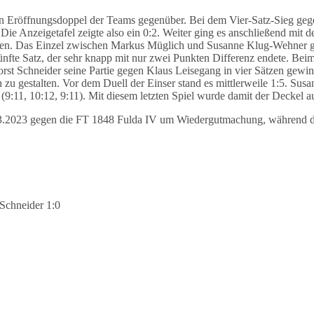
 Eröffnungsdoppel der Teams gegenüber. Bei dem Vier-Satz-Sieg gegen
 Die Anzeigetafel zeigte also ein 0:2. Weiter ging es anschließend mi
tzen. Das Einzel zwischen Markus Müglich und Susanne Klug-Wehner gin
nfte Satz, der sehr knapp mit nur zwei Punkten Differenz endete. Beim 
Horst Schneider seine Partie gegen Klaus Leisegang in vier Sätzen ge
h zu gestalten. Vor dem Duell der Einser stand es mittlerweile 1:5. S
n (9:11, 10:12, 9:11). Mit diesem letzten Spiel wurde damit der Deckel
03.2023 gegen die FT 1848 Fulda IV um Wiedergutmachung, während d
Schneider 1:0