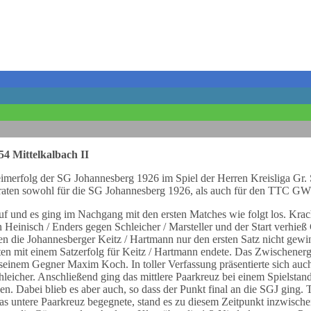
4 Mittelkalbach II
Heimerfolg der SG Johannesberg 1926 im Spiel der Herren Kreisliga G
t traten sowohl für die SG Johannesberg 1926, als auch für den TTC GW 
uf und es ging im Nachgang mit den ersten Matches wie folgt los. Kra
n Heinisch / Enders gegen Schleicher / Marsteller und der Start verhie
n die Johannesberger Keitz / Hartmann nur den ersten Satz nicht gewinn
kten mit einem Satzerfolg für Keitz / Hartmann endete. Das Zwischenerg
einem Gegner Maxim Koch. In toller Verfassung präsentierte sich auch 
hleicher. Anschließend ging das mittlere Paarkreuz bei einem Spielst
. Dabei blieb es aber auch, so dass der Punkt final an die SGJ ging. Tr
das untere Paarkreuz begegnete, stand es zu diesem Zeitpunkt inzwisc