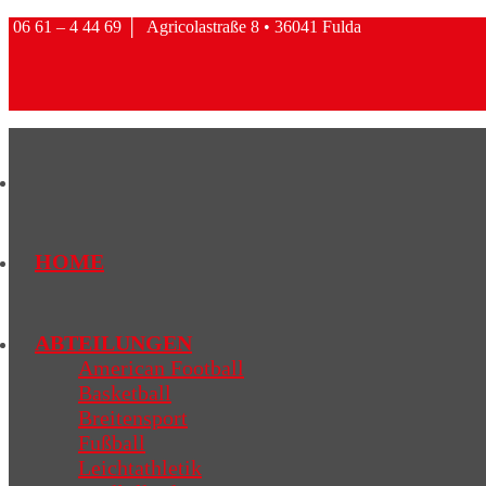
06 61 – 4 44 69
│
Agricolastraße 8 • 36041 Fulda
HOME
ABTEILUNGEN
American Football
Basketball
Breitensport
Fußball
Leichtathletik