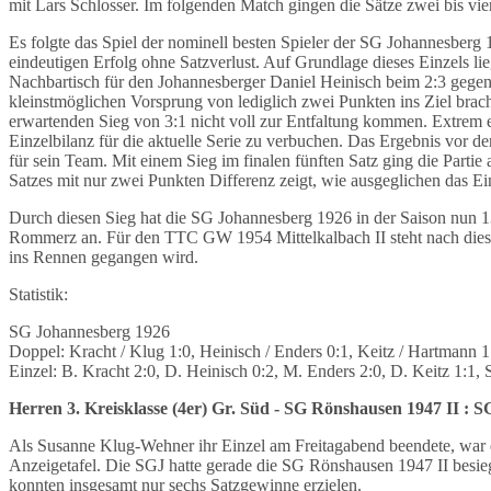
mit Lars Schlosser. Im folgenden Match gingen die Sätze zwei bis vi
Es folgte das Spiel der nominell besten Spieler der SG Johannesbe
eindeutigen Erfolg ohne Satzverlust. Auf Grundlage dieses Einzels l
Nachbartisch für den Johannesberger Daniel Heinisch beim 2:3 gege
kleinstmöglichen Vorsprung von lediglich zwei Punkten ins Ziel bra
erwartenden Sieg von 3:1 nicht voll zur Entfaltung kommen. Extrem 
Einzelbilanz für die aktuelle Serie zu verbuchen. Das Ergebnis vor de
für sein Team. Mit einem Sieg im finalen fünften Satz ging die Par
Satzes mit nur zwei Punkten Differenz zeigt, wie ausgeglichen das E
Durch diesen Sieg hat die SG Johannesberg 1926 in der Saison nun 1
Rommerz an. Für den TTC GW 1954 Mittelkalbach II steht nach diese
ins Rennen gegangen wird.
Statistik:
SG Johannesberg 1926
Doppel: Kracht / Klug 1:0, Heinisch / Enders 0:1, Keitz / Hartmann 1
Einzel: B. Kracht 2:0, D. Heinisch 0:2, M. Enders 2:0, D. Keitz 1:1,
Herren 3. Kreisklasse (4er) Gr. Süd - SG Rönshausen 1947 II : 
Als Susanne Klug-Wehner ihr Einzel am Freitagabend beendete, war da
Anzeigetafel. Die SGJ hatte gerade die SG Rönshausen 1947 II besie
konnten insgesamt nur sechs Satzgewinne erzielen.