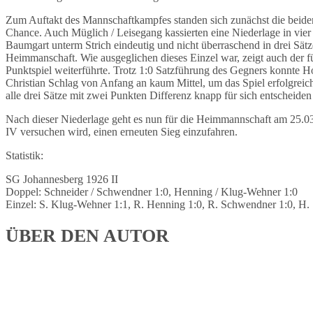
Zum Auftakt des Mannschaftkampfes standen sich zunächst die beiden
Chance. Auch Müglich / Leisegang kassierten eine Niederlage in vier
Baumgart unterm Strich eindeutig und nicht überraschend in drei Sä
Heimmanschaft. Wie ausgeglichen dieses Einzel war, zeigt auch der fü
Punktspiel weiterführte. Trotz 1:0 Satzführung des Gegners konnte 
Christian Schlag von Anfang an kaum Mittel, um das Spiel erfolgreic
alle drei Sätze mit zwei Punkten Differenz knapp für sich entscheide
Nach dieser Niederlage geht es nun für die Heimmannschaft am 25.
IV versuchen wird, einen erneuten Sieg einzufahren.
Statistik:
SG Johannesberg 1926 II
Doppel: Schneider / Schwendner 1:0, Henning / Klug-Wehner 1:0
Einzel: S. Klug-Wehner 1:1, R. Henning 1:0, R. Schwendner 1:0, H. 
ÜBER DEN AUTOR