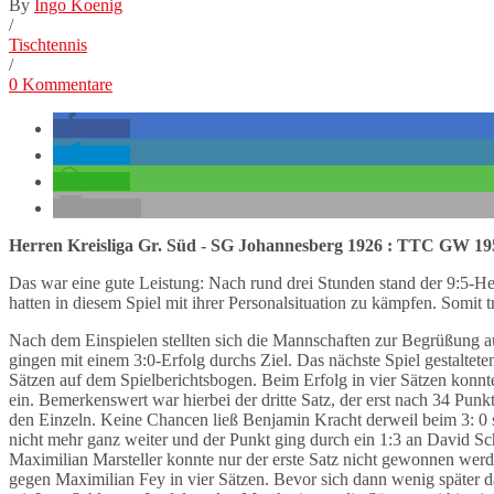
By
Ingo Koenig
/
Tischtennis
/
0 Kommentare
teilen
teilen
teilen
E-Mail
Herren Kreisliga Gr. Süd - SG Johannesberg 1926 : TTC GW 195
Das war eine gute Leistung: Nach rund drei Stunden stand der 9:5-
hatten in diesem Spiel mit ihrer Personalsituation zu kämpfen. Somi
Nach dem Einspielen stellten sich die Mannschaften zur Begrüßung a
gingen mit einem 3:0-Erfolg durchs Ziel. Das nächste Spiel gestaltete
Sätzen auf dem Spielberichtsbogen. Beim Erfolg in vier Sätzen konnte
ein. Bemerkenswert war hierbei der dritte Satz, der erst nach 34 Pun
den Einzeln. Keine Chancen ließ Benjamin Kracht derweil beim 3: 0 s
nicht mehr ganz weiter und der Punkt ging durch ein 1:3 an David Sc
Maximilian Marsteller konnte nur der erste Satz nicht gewonnen werden
gegen Maximilian Fey in vier Sätzen. Bevor sich dann wenig später 