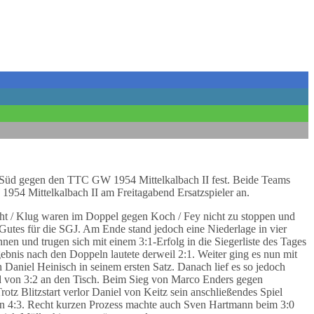
r. Süd gegen den TTC GW 1954 Mittelkalbach II fest. Beide Teams
1954 Mittelkalbach II am Freitagabend Ersatzspieler an.
cht / Klug waren im Doppel gegen Koch / Fey nicht zu stoppen und
ß Gutes für die SGJ. Am Ende stand jedoch eine Niederlage in vier
en und trugen sich mit einem 3:1-Erfolg in die Siegerliste des Tages
ebnis nach den Doppeln lautete derweil 2:1. Weiter ging es nun mit
Daniel Heinisch in seinem ersten Satz. Danach lief es so jedoch
and von 3:2 an den Tisch. Beim Sieg von Marco Enders gegen
otz Blitzstart verlor Daniel von Keitz sein anschließendes Spiel
hen 4:3. Recht kurzen Prozess machte auch Sven Hartmann beim 3:0