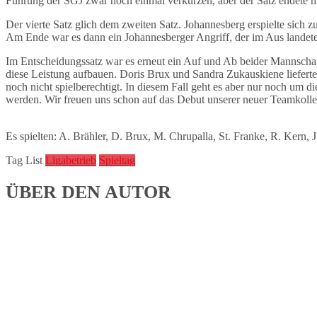
Führung der SGJ zwar noch einmal verkürzen, aber der Satz endete mi
Der vierte Satz glich dem zweiten Satz. Johannesberg erspielte sich
Am Ende war es dann ein Johannesberger Angriff, der im Aus landete
Im Entscheidungssatz war es erneut ein Auf und Ab beider Mannschaft
diese Leistung aufbauen. Doris Brux und Sandra Zukauskiene lieferte
noch nicht spielberechtigt. In diesem Fall geht es aber nur noch um 
werden. Wir freuen uns schon auf das Debut unserer neuer Teamkoll
Es spielten: A. Brähler, D. Brux, M. Chrupalla, St. Franke, R. Kern
Tag List
Ligabetrieb
Spieltag
ÜBER DEN AUTOR