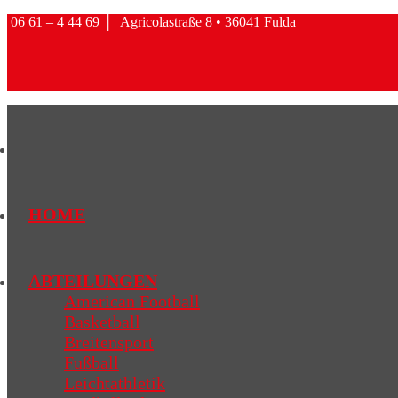
06 61 – 4 44 69
│
Agricolastraße 8 • 36041 Fulda
HOME
ABTEILUNGEN
American Football
Basketball
Breitensport
Fußball
Leichtathletik