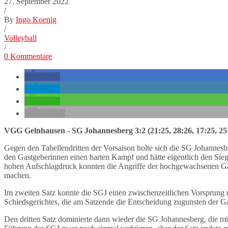
27. September 2022
/
By
Ingo Koenig
/
Volleyball
/
0 Kommentare
teilen
teilen
teilen
E-Mail
VGG Gelnhausen - SG Johannesberg 3:2 (21:25, 28:26, 17:25, 25:
Gegen den Tabellendritten der Vorsaison holte sich die SG Johannes
den Gastgeberinnen einen harten Kampf und hätte eigentlich den Sieg
hohen Aufschlagdruck konnten die Angriffe der hochgewachsenen Gas
machen.
Im zweiten Satz konnte die SGJ einen zwischenzeitlichen Vorsprung 
Schiedsgerichtes, die am Satzende die Entscheidung zugunsten der G
Den dritten Satz dominierte dann wieder die SG Johannesberg, die mit