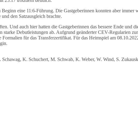
t 25:17 trotzdem deutlich.
 zu Beginn eine 11:6-Führung. Die Gastgeberinnen konnten aber immer 
 und den Satzausgleich brachte.
en. Und auch hier hatten die Gastgeberinnen das bessere Ende und die
n starke Debutleistungen ab. Aufgrund geänderter CEV-Regularien zum 
die Formalien für das Transferzertifikat. Für das Heimspiel am 08.10.2
egin.
, J. Schawag, K. Schuchert, M. Schwab, K. Weber, W. Wind, S. Zukausk