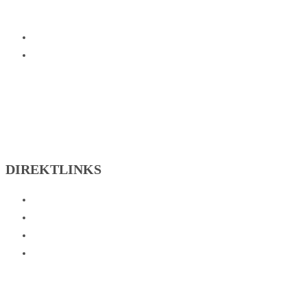
SG Johannesberg on Facebook
SG Johannesberg on Instagram
DIREKTLINKS
Abteilungen
Verein
Sportzentrum
Kontakt